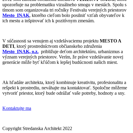
upozorňuje na problematiku vizuálneho smogu v mestách. Spolu s
tímom som organizovala tri ročníky Festivalu verejných priestorov
Mesto_INAK
, ktorého cieľom bolo posilniť vzťah obyvateľov k
ich mestu a inšpirovať ich k pozitívnym zmenám.
V súčasnosti sa venujem aj vzdelávaciemu projektu
MESTO A
DETI
, ktorý prostredníctvom občianskeho združenia
Mesto_INAK, o.z.
približuje deťom architektúru, urbanizmus a
význam verejných priestorov. Verím, že práve vzdelávanie novej
generácie môže byť kľúčom k lepšej budúcnosti našich miest.
Ak hľadáte architekta, ktorý kombinuje kreativitu, profesionalitu a
rešpekt k prostrediu, neváhajte ma kontaktovať. Spoločne môžeme
vytvoriť priestor, ktorý bude odrážať vaše potreby, hodnoty a sny.
Kontaktujte ma
Copyright Stredanska Architekt 2022