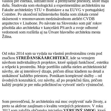
vášňou pre estetiku, udržateľnosť a premyslené priestory, ktoré majú
dušu. Študovala som ekologickú a experimentálnu architektúru na
Fakulte architektúry STU v Bratislave a na EUVG v portugalskej
Coimbre. Po ukončení inžinierskeho štúdia som získala cenné
skúsenosti v renomovanom medzinárodnom ateliéri CVDB
arquitectos v Lisabone. Po návrate na Slovensko som päť rokov
pôsobila ako architektka v kancelárii PS:arch a svoje odborné
vedomosti som rozšírila aj na Útvare hlavného architekta mesta
Žilina.
Od roku 2014 som sa vydala na vlastnú profesionálnu cestu pod
značkou
STREĎANSKÁARCHITEKT
, kde sa venujem
návrhom individuálnych projektov, ktoré spájajú funkčnosť, estetiku
a rešpekt k prostrediu. Moje portfólio zahŕňa nielen architektonické
návrhy, ale aj interiérový dizajn, pričom dôraz kladiem na detail a
unikátnosť každého priestoru. Ponúkam komplexné služby – od
úvodných konzultácií, cez návrhy, až po projekčnú fázu, pričom
každý projekt je pre mňa príležitosťou vytvoriť niečo výnimočné.
Som presvedčená, že architektúra má moc ovplyvniť naše životy, a
preto sa aktívne zaujímam o kvalitu verejných priestorov. V roku
2012 som založila občiansku iniciatívu
VEREJNÝ SMOG
, ktorá